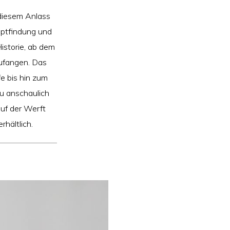
 diesem Anlass
eptfindung und
Historie, ab dem
zufangen. Das
e bis hin zum
au anschaulich
auf der Werft
rhältlich.