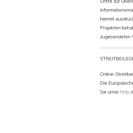
Dritte zur Übe
Informationsmat
hiermit ausdrüc
Projekten behalt
zugesendeten W
STREITBEILE
Online-Streitb
Die Europäische
Sie unter
http:/