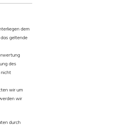
unterliegen dem
g das geltende
Verwertung
mung des
 nicht
tten wir um
werden wir
aten durch