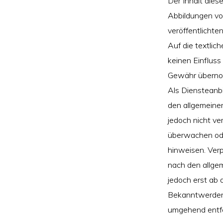
Der Inhalt dies
Abbildungen von
veröffentlichte
Auf die textlic
keinen Einflus
Gewähr übern
Als Diensteanbi
den allgemeinen
jedoch nicht ve
überwachen ode
hinweisen. Ver
nach den allgem
jedoch erst ab 
Bekanntwerden 
umgehend entf