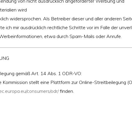
rsendung von nicht ausdrücklich angeforderter Werbung und
erialien wird
klich widersprochen. Als Betreiber dieser und aller anderen Se
e ich mir ausdrücklich rechtliche Schritte vor im Falle der unver
erbeinformationen, etwa durch Spam-Mails oder Anrufe.
GUNG
eilegung gemäß Art. 14 Abs. 1 ODR-VO:
 Kommission stellt eine Plattform zur Online-Streitbeilegung (OS
/ec.europa.eu/consumers/odr/
finden.