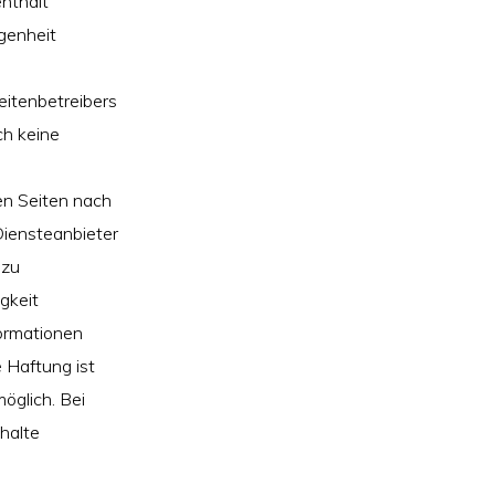
enthält
genheit
eitenbetreibers
ch keine
en Seiten nach
Diensteanbieter
 zu
gkeit
formationen
 Haftung ist
öglich. Bei
halte