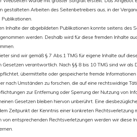
er Webseiten wurde mit größter Sorgfalt erstellt. Das Angebot 
 gestalteten Arbeiten des Seitenbetreibers aus, in der Vergan
n Publikationen.
hen Inhalte der abgebildeten Publikationen konnte seitens des S
s genommen werden. Deshalb wird für diese fremden Inhalte au
ommen.
eter sind wir gemäß § 7 Abs.1 TMG für eigene Inhalte auf dies
 Gesetzen verantwortlich. Nach §§ 8 bis 10 TMG sind wir als 
rpflichtet, übermittelte oder gespeicherte fremde Informationen
r nach Umständen zu forschen, die auf eine rechtswidrige Täti
pflichtungen zur Entfernung oder Sperrung der Nutzung von In
einen Gesetzen bleiben hiervon unberührt. Eine diesbezügliche
dem Zeitpunkt der Kenntnis einer konkreten Rechtsverletzung m
von entsprechenden Rechtsverletzungen werden wir diese In
ernen.