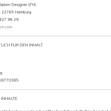
 Diplom Designer (FH)
8, 22765 Hamburg
 427 96 29
rich.com
ICH FÜR DEN INHALT
g
318770385
 INHALTE